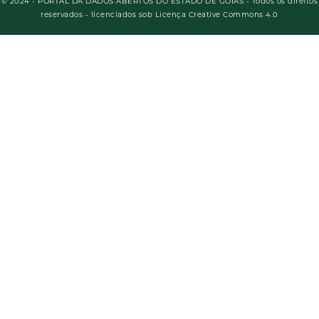
© 2024 - PORTAL DA DADOS ABERTOS DO ESTADO DE GOIÁS - Todos os direitos
reservados - licenciados sob Licença Creative Commons 4.0