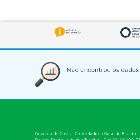
Não encontrou os dados
Governo de Goiás - Controladoria Geral do Estado
Palácio Pedro Ludovico Teixeira – Rua 82, Nº 400, 3