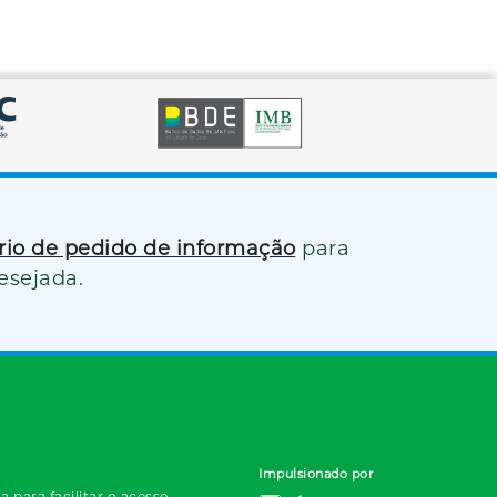
ário de pedido de informação
para
esejada.
Impulsionado por
 para facilitar o acesso