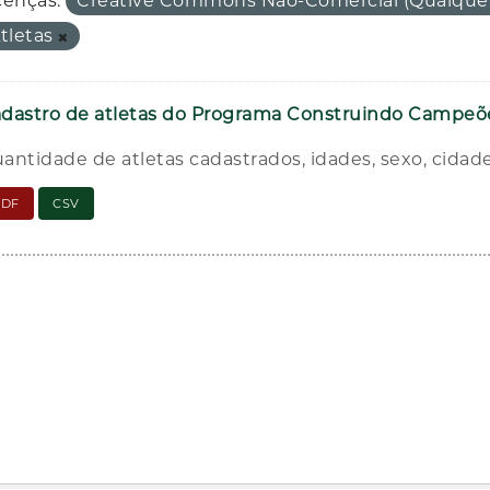
cenças:
Creative Commons Não-Comercial (Qualque
tletas
dastro de atletas do Programa Construindo Campeõ
antidade de atletas cadastrados, idades, sexo, cidad
PDF
CSV