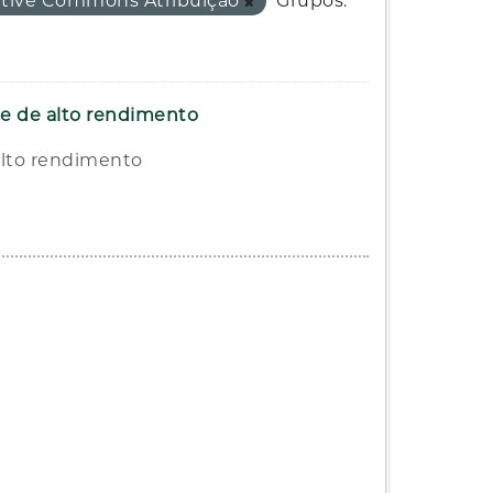
ative Commons Atribuição
Grupos:
a e de alto rendimento
alto rendimento