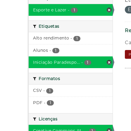
Et
E
Esporte e Lazer
-
1
Etiquetas
Re
Alto rendimento
-
1
Ca
Alunos
-
1
Iniciação Paradespo...
-
1
Formatos
CSV
-
1
PDF
-
1
Licenças
Creative Commons At...
-
1