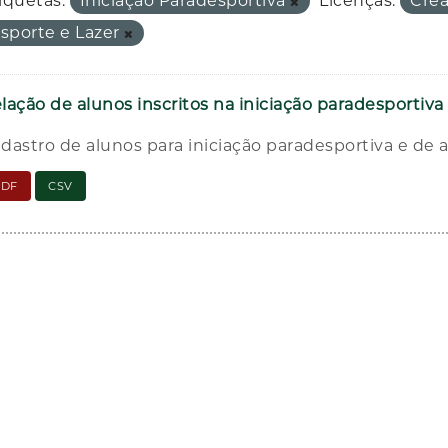
iquetas:
Iniciação Paradesportiva
Licenças:
Cre
sporte e Lazer
lação de alunos inscritos na iniciação paradesportiv
dastro de alunos para iniciação paradesportiva e de 
PDF
CSV