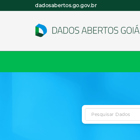
Pular
dadosabertos.go.gov.br
para
o
conteúdo