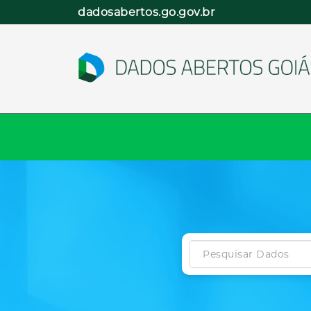
Pular
dadosabertos.go.gov.br
para
o
conteúdo