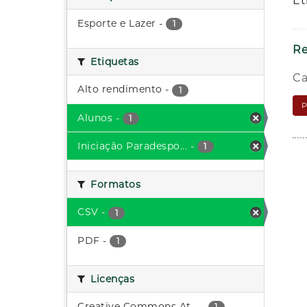
Et
Esporte e Lazer
-
1
Re
Etiquetas
Ca
Alto rendimento
-
1
Alunos
-
1
Iniciação Paradespo...
-
1
Formatos
CSV
-
1
PDF
-
1
Licenças
Creative Commons At...
-
1