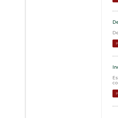
De
De
In
Es
co