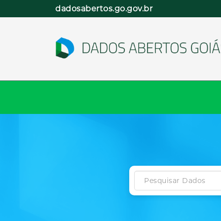
Pular
dadosabertos.go.gov.br
para
o
conteúdo