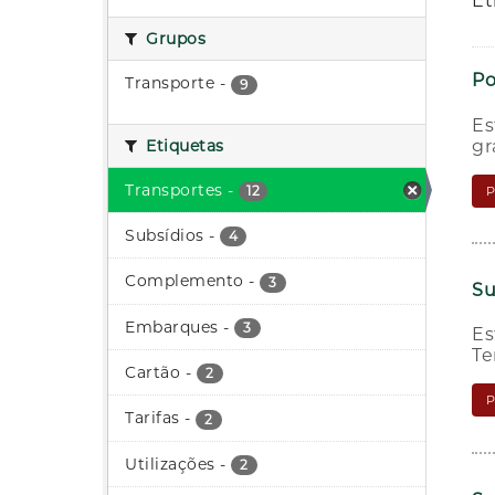
Et
Grupos
Po
Transporte
-
9
Es
gr
Etiquetas
Transportes
-
12
Subsídios
-
4
Complemento
-
3
Su
Embarques
-
3
Es
Te
Cartão
-
2
Tarifas
-
2
Utilizações
-
2