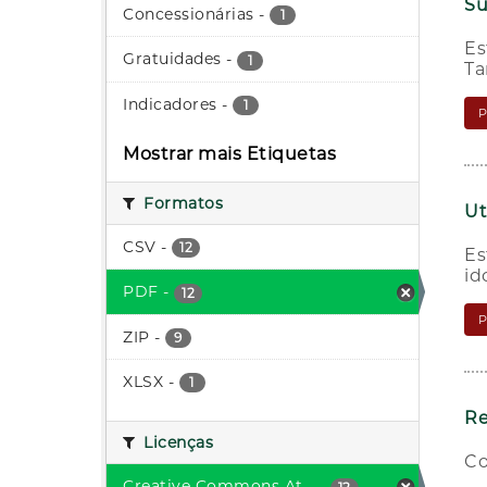
Su
Concessionárias
-
1
Es
Gratuidades
-
1
Ta
Indicadores
-
1
Mostrar mais Etiquetas
Formatos
Ut
CSV
-
12
Es
id
PDF
-
12
ZIP
-
9
XLSX
-
1
Re
Licenças
Co
Creative Commons At...
-