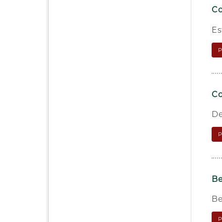
Co
Es
Co
De
Be
Be