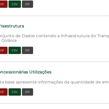
PDF
CSV
ZIP
fraestrutura
njunto de Dados contendo a Infraestrutura do Trans
 Goiânia
PDF
CSV
ZIP
ncessionárias Utilizações
ta base apresenta informações da quantidade de e
PDF
CSV
ZIP