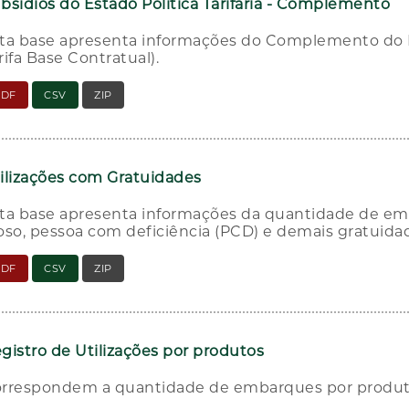
bsídios do Estado Política Tarifária - Complemento
ta base apresenta informações do Complemento do Esta
rifa Base Contratual).
PDF
CSV
ZIP
ilizações com Gratuidades
ta base apresenta informações da quantidade de emb
oso, pessoa com deficiência (PCD) e demais gratuida
PDF
CSV
ZIP
gistro de Utilizações por produtos
rrespondem a quantidade de embarques por produto 