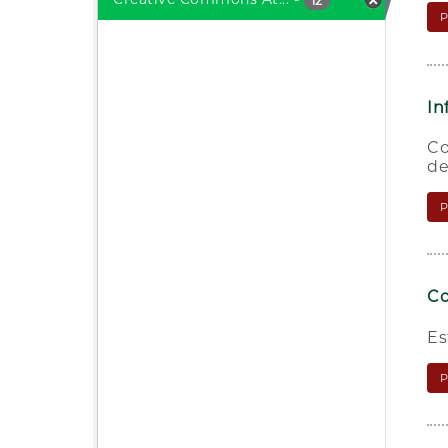
12
In
Co
de
Co
Es