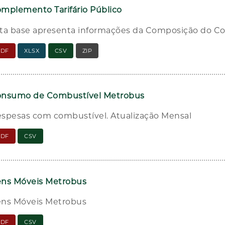
mplemento Tarifário Público
ta base apresenta informações da Composição do Co
PDF
XLSX
CSV
ZIP
nsumo de Combustível Metrobus
spesas com combustível. Atualização Mensal
PDF
CSV
ns Móveis Metrobus
ns Móveis Metrobus
PDF
CSV