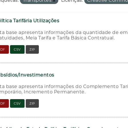
iquetas:
Transportes
Licenças:
Creative Commo
lítica Tarifária Utilizações
ta base apresenta informações da quantidade de emb
atuidades, Meia Tarifa e Tarifa Básica Contratual.
PDF
CSV
ZIP
bsídios/Investimentos
ta base apresenta informações do Complemento Tar
mporário, Incremento Permanente.
PDF
CSV
ZIP