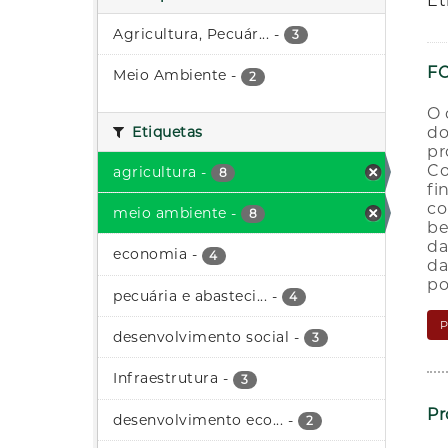
Et
Agricultura, Pecuár...
-
3
FC
Meio Ambiente
-
2
O 
do
Etiquetas
pr
Co
agricultura
-
8
fi
co
meio ambiente
-
8
be
da
economia
-
4
da
po
pecuária e abasteci...
-
4
desenvolvimento social
-
3
Infraestrutura
-
3
Pr
desenvolvimento eco...
-
2