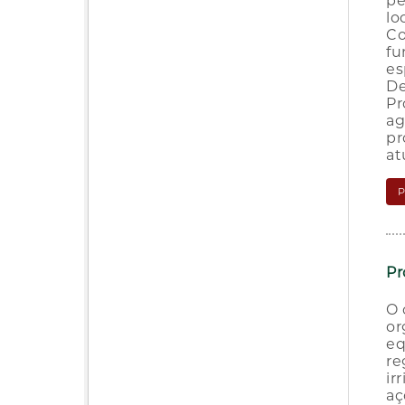
pe
lo
Co
fu
es
De
Pr
ag
pr
at
Pr
O 
or
eq
re
ir
aç