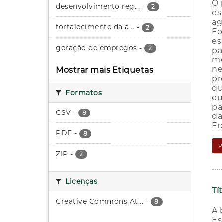
O 
desenvolvimento reg...
-
2
es
ag
fortalecimento da a...
-
2
Fo
es
geração de empregos
-
2
pa
me
ne
Mostrar mais Etiquetas
pr
qu
Formatos
ou
pa
CSV
-
8
da
Fr
PDF
-
8
ZIP
-
2
Licenças
Tí
Creative Commons At...
-
8
A 
Es