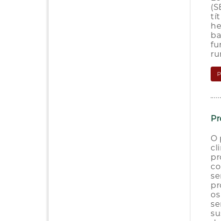
(S
tí
he
ba
fu
ru
Pr
O 
cl
pr
co
se
pr
os
se
su