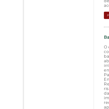
de
ac
Ba
O 
co
ba
ab
ir
en
Pa
En
Re
ri
da
im
re
ap