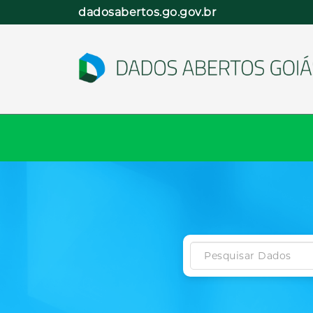
Pular
dadosabertos.go.gov.br
para
o
conteúdo