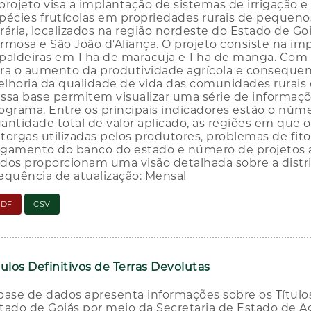
projeto visa a implantação de sistemas de irrigação e 
pécies frutícolas em propriedades rurais de pequeno
rária, localizados na região nordeste do Estado de Goi
rmosa e São João d'Aliança. O projeto consiste na imp
paldeiras em 1 ha de maracuja e 1 ha de manga. Com es
ra o aumento da produtividade agrícola e consequ
lhoria da qualidade de vida das comunidades rurais 
ssa base permitem visualizar uma série de informaçõe
ograma. Entre os principais indicadores estão o núme
antidade total de valor aplicado, as regiões em que
torgas utilizadas pelos produtores, problemas de fit
gamento do banco do estado e número de projetos 
dos proporcionam uma visão detalhada sobre a distrib
equência de atualização: Mensal
PDF
CSV
tulos Definitivos de Terras Devolutas
base de dados apresenta informações sobre os Título
tado de Goiás por meio da Secretaria de Estado de A