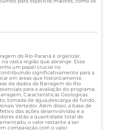
buindo para objetivos maiores, como os
rragem do Rio Paranã é organizar,
ua na vasta região que abrange. Essa
enha um papel crucial no
contribuindo significativamente para a
ntar em áreas que historicamente
base de dados da Barragem do Rio
senciais para a avaliação do programa.
barragem, Características Geologicas
rinto, tomada de água,descarga de fundo,
cionais Vertedor. Além disso, a base de
etivo das ações desenvolvidas e a
adores estão a quantidade total de
lementado, o valor restante a ser
do em comparação com o valor