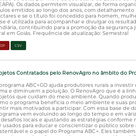
EAPA). Os dados permitem visualizar, de forma organ
tulos emitidos ao longo dos anos, com detalhamento 
ctares e se o título foi concedido para homem, mulhe
se é utilizada para acompanhar e divulgar os resultad
ndiária, contribuindo para a promoção da segurança
ral em Goiás. Frequência de atualização: Semestral
PDF
CSV
ojetos Contratados pelo RenovAgro no âmbito do P
programa ABC+GO ajuda produtores rurais a investir
ima e diminuem a poluição. O RenovAgro que é a linh
ojetos que cuidam do meio ambiente. Quando produ
mo o programa beneficia o meio ambiente e suas próp
ntir mais motivados a participar. Com essa base de 
ograma vem evoluindo ao longo do tempo e em vária
 desafios locais e ajustando as estratégias conforme
r usados para educar e conscientizar o público sobre 
stentável e o papel do Programa ABC+. Eles também