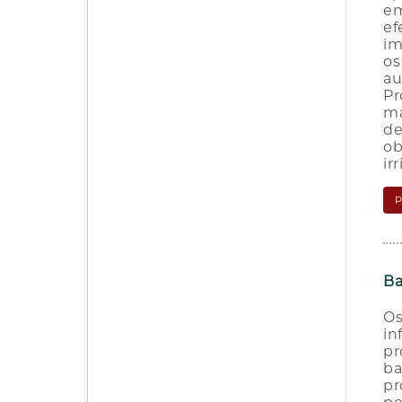
em
ef
im
os
au
Pr
ma
de
ob
ir
Ba
Os
in
pr
ba
pr