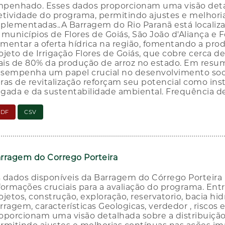
penhado. Esses dados proporcionam uma visão detalh
etividade do programa, permitindo ajustes e melhori
plementadas..A Barragem do Rio Paranã está localiz
 municípios de Flores de Goiás, São João d'Aliança e
mentar a oferta hídrica na região, fomentando a produ
ojeto de Irrigação Flores de Goiás, que cobre cerca de
is de 80% da produção de arroz no estado. Em resu
sempenha um papel crucial no desenvolvimento soc
ras de revitalização reforçam seu potencial como in
rigada e da sustentabilidade ambiental. Frequência de
PDF
CSV
rragem do Corrego Porteira
 dados disponíveis da Barragem do Córrego Porteira 
formações cruciais para a avaliação do programa. Entr
ojetos, construção, exploração, reservatorio, bacia hi
rragem, características Geologicas, verdedor , risco
oporcionam uma visão detalhada sobre a distribuição