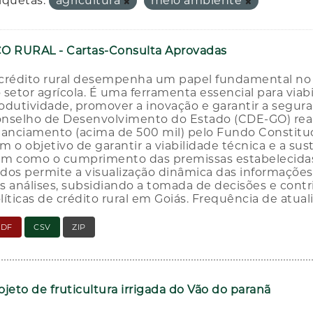
iquetas:
agricultura
meio ambiente
O RURAL - Cartas-Consulta Aprovadas
crédito rural desempenha um papel fundamental no
 setor agrícola. É uma ferramenta essencial para viab
odutividade, promover a inovação e garantir a segur
nselho de Desenvolvimento do Estado (CDE-GO) reali
nanciamento (acima de 500 mil) pelo Fundo Constituc
m o objetivo de garantir a viabilidade técnica e a sus
m como o cumprimento das premissas estabelecidas
dos permite a visualização dinâmica das informações
s análises, subsidiando a tomada de decisões e cont
líticas de crédito rural em Goiás. Frequência de atual
PDF
CSV
ZIP
ojeto de fruticultura irrigada do Vão do paranã