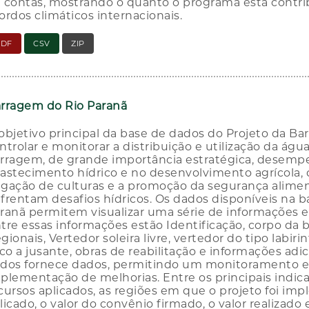
 contas, mostrando o quanto o programa está contri
ordos climáticos internacionais.
PDF
CSV
ZIP
rragem do Rio Paranã
objetivo principal da base de dados do Projeto da Ba
ntrolar e monitorar a distribuição e utilização da ág
rragem, de grande importância estratégica, desemp
astecimento hídrico e no desenvolvimento agrícola, 
rigação de culturas e a promoção da segurança alime
frentam desafios hídricos. Os dados disponíveis na 
ranã permitem visualizar uma série de informações es
tre essas informações estão Identificação, corpo da 
gionais, Vertedor soleira livre, vertedor do tipo labi
sco a jusante, obras de reabilitação e informações adi
dos fornece dados, permitindo um monitoramento ef
plementação de melhorias. Entre os principais indic
cursos aplicados, as regiões em que o projeto foi imp
licado, o valor do convênio firmado, o valor realiza