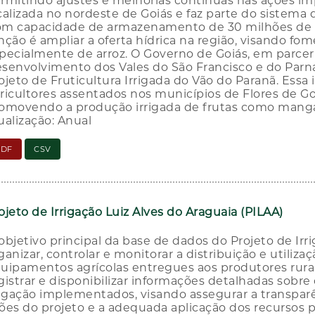
rmitindo ajustes e melhorias contínuas nas ações i
calizada no nordeste de Goiás e faz parte do sistema 
m capacidade de armazenamento de 30 milhões de me
nção é ampliar a oferta hídrica na região, visando fom
pecialmente de arroz. O Governo de Goiás, em parc
senvolvimento dos Vales do São Francisco e do Parn
ojeto de Fruticultura Irrigada do Vão do Paranã. Essa i
ricultores assentados nos municípios de Flores de Go
omovendo a produção irrigada de frutas como manga
ualização: Anual
PDF
CSV
ojeto de Irrigação Luiz Alves do Araguaia (PILAA)
objetivo principal da base de dados do Projeto de Irr
ganizar, controlar e monitorar a distribuição e utiliza
uipamentos agrícolas entregues aos produtores rurai
gistrar e disponibilizar informações detalhadas sobre 
rigação implementados, visando assegurar a transpar
ões do projeto e a adequada aplicação dos recursos p