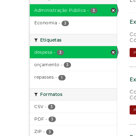
Et
Administração Pública
-
3
Ex
Economia
-
3
Co
Có
Etiquetas
despesa
-
3
orçamento
-
3
repasses
-
1
Ex
Co
Formatos
Có
CSV
-
3
PDF
-
3
ZIP
-
3