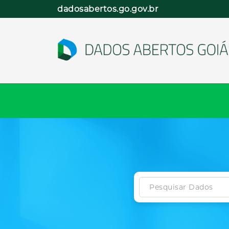
Pular
dadosabertos.go.gov.br
para
o
conteúdo