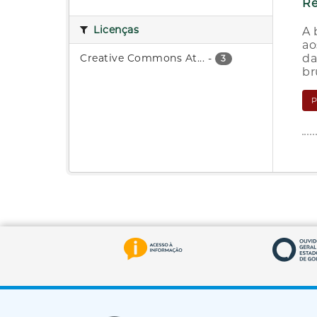
Re
Licenças
A 
ao
Creative Commons At...
-
da
3
br