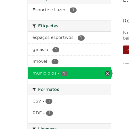
Et
Esporte e Lazer
-
1
Re
Etiquetas
Ne
espaços esportivos
-
te
1
ginasio
-
1
Imovel
-
1
municipios
-
1
Formatos
CSV
-
1
PDF
-
1