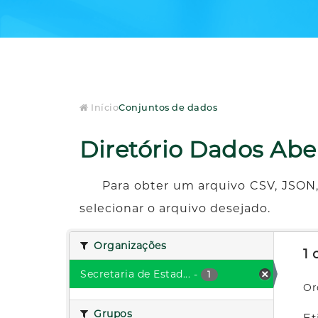
Início
Conjuntos de dados
Diretório Dados Abe
Para obter um arquivo CSV, JSON,
selecionar o arquivo desejado.
Organizações
1
Secretaria de Estad...
-
1
Or
Grupos