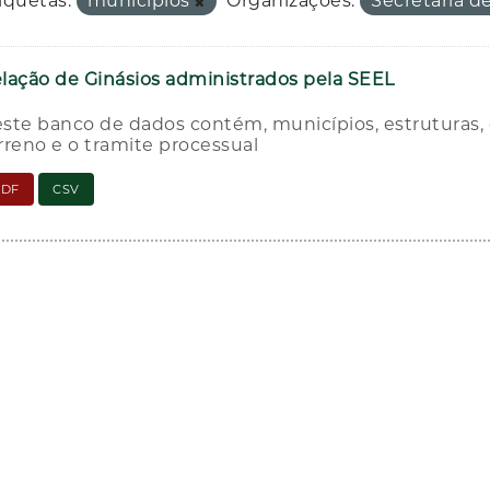
iquetas:
municipios
Organizações:
Secretaria d
lação de Ginásios administrados pela SEEL
ste banco de dados contém, municípios, estruturas, e
rreno e o tramite processual
PDF
CSV