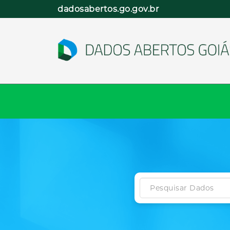
Pular
dadosabertos.go.gov.br
para
o
conteúdo