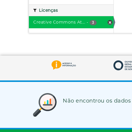
Licenças
Creative Commons At...
-
3
Não encontrou os dados