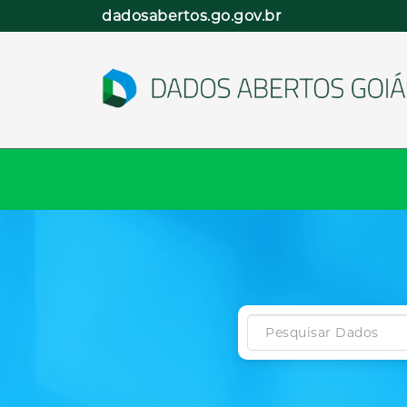
Pular
dadosabertos.go.gov.br
para
o
conteúdo