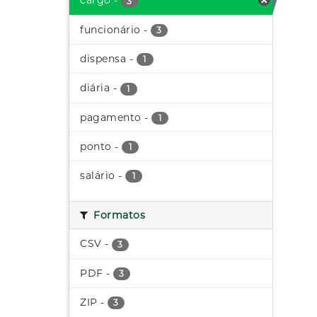
cargo
-
3
funcionário
-
3
dispensa
-
1
diária
-
1
pagamento
-
1
ponto
-
1
salário
-
1
Formatos
CSV
-
3
PDF
-
3
ZIP
-
3