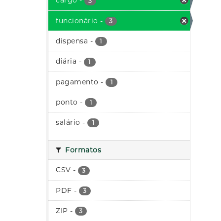
cargo
-
3
funcionário
-
3
dispensa
-
1
diária
-
1
pagamento
-
1
ponto
-
1
salário
-
1
Formatos
CSV
-
3
PDF
-
3
ZIP
-
3