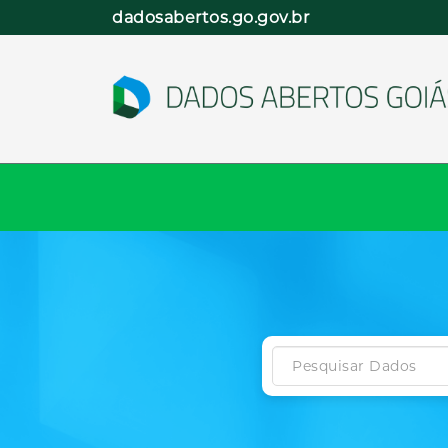
Pular
dadosabertos.go.gov.br
para
o
conteúdo