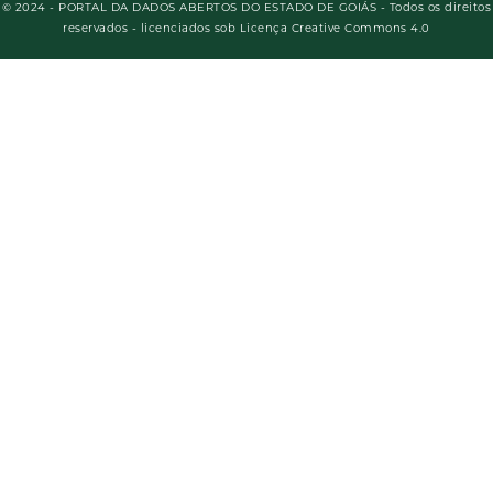
© 2024 - PORTAL DA DADOS ABERTOS DO ESTADO DE GOIÁS - Todos os direitos
reservados - licenciados sob Licença Creative Commons 4.0