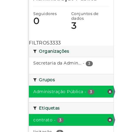
Seguidores
Conjuntos de
0
dados
3
FILTROS3333
Organizações
Secretaria da Admin...
-
3
Grupos
Administração Pública
-
3
Etiquetas
contrato
-
3