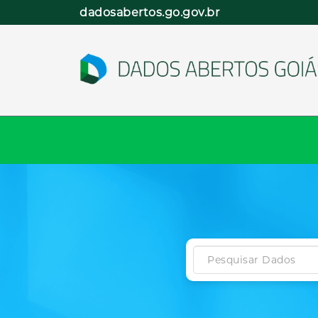
Pular
dadosabertos.go.gov.br
para
o
conteúdo