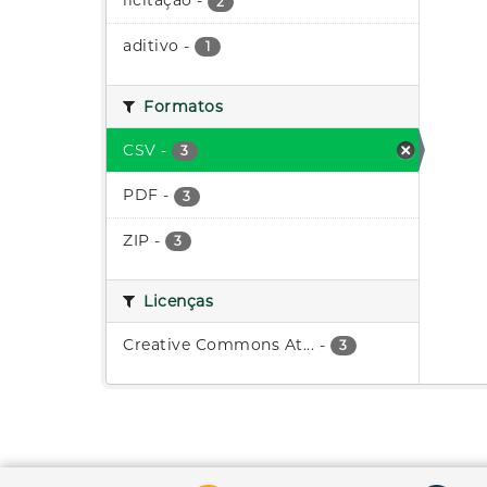
licitação
-
2
aditivo
-
1
Formatos
CSV
-
3
PDF
-
3
ZIP
-
3
Licenças
Creative Commons At...
-
3