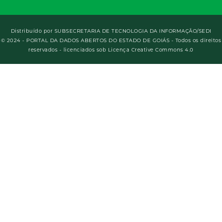
Distribuído por
SUBSECRETARIA DE TECNOLOGIA DA INFORMAÇÃO/SEDI
© 2024 - PORTAL DA DADOS ABERTOS DO ESTADO DE GOIÁS - Todos os direitos
reservados - licenciados sob Licença Creative Commons 4.0