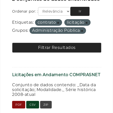
Ordenar por:
Ir
Etiquetas:
contrato
licitação
Grupos:
Administração Pública
Filtrar Resultados
Licitações em Andamento COMPRASNET
Conjunto de dados contendo: _Data da
solicitação; Modalidade._ Série histórica
2008-atual
PDF
CSV
ZIP