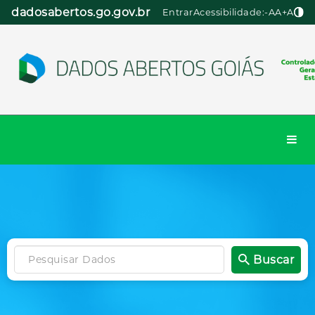
Pular
dadosabertos.go.gov.br
Entrar
Acessibilidade:
-A
A
+A
para
o
conteúdo
Togg
navi
Buscar