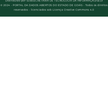
Distribuído por
SUBSECRETARIA DE TECNOLOGIA DA INFORMAÇÃO/SEDI
© 2024 - PORTAL DA DADOS ABERTOS DO ESTADO DE GOIÁS - Todos os direitos
reservados - licenciados sob Licença Creative Commons 4.0