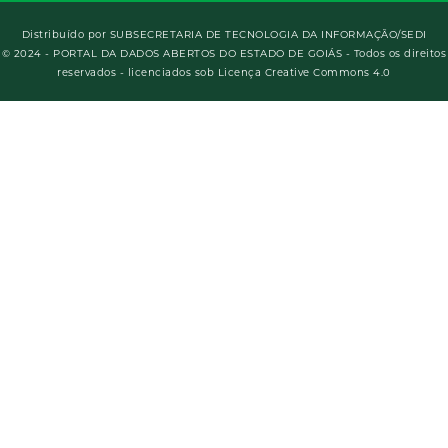
Distribuído por
SUBSECRETARIA DE TECNOLOGIA DA INFORMAÇÃO/SEDI
© 2024 - PORTAL DA DADOS ABERTOS DO ESTADO DE GOIÁS - Todos os direitos
reservados - licenciados sob Licença Creative Commons 4.0