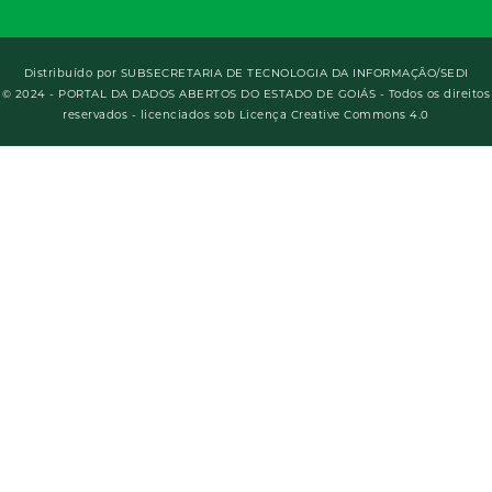
Distribuído por
SUBSECRETARIA DE TECNOLOGIA DA INFORMAÇÃO/SEDI
© 2024 - PORTAL DA DADOS ABERTOS DO ESTADO DE GOIÁS - Todos os direitos
reservados - licenciados sob Licença Creative Commons 4.0