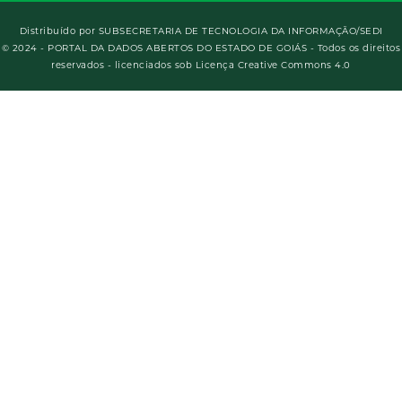
Distribuído por
SUBSECRETARIA DE TECNOLOGIA DA INFORMAÇÃO/SEDI
© 2024 - PORTAL DA DADOS ABERTOS DO ESTADO DE GOIÁS - Todos os direitos
reservados - licenciados sob Licença Creative Commons 4.0