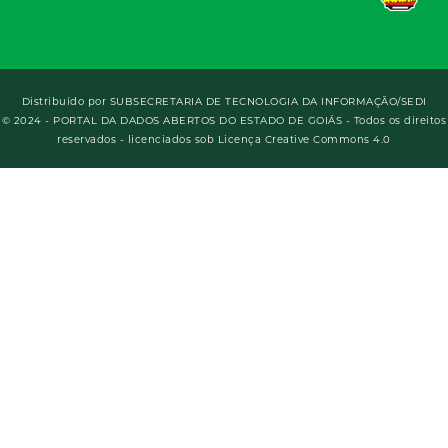
Distribuído por
SUBSECRETARIA DE TECNOLOGIA DA INFORMAÇÃO/SEDI
© 2024 - PORTAL DA DADOS ABERTOS DO ESTADO DE GOIÁS - Todos os direitos
reservados - licenciados sob Licença Creative Commons 4.0