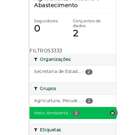
Abastecimento
Seguidores
Conjuntos de
0
dados
2
FILTROS3333
Organizações
Secretaria de Estad...
-
2
Grupos
Agricultura, Pecuár...
-
2
Meio Ambiente
-
2
Etiquetas