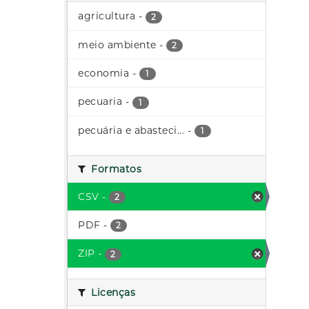
agricultura
-
2
meio ambiente
-
2
economia
-
1
pecuaria
-
1
pecuária e abasteci...
-
1
Formatos
CSV
-
2
PDF
-
2
ZIP
-
2
Licenças