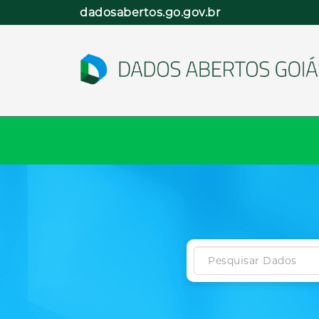
Pular
dadosabertos.go.gov.br
para
o
conteúdo