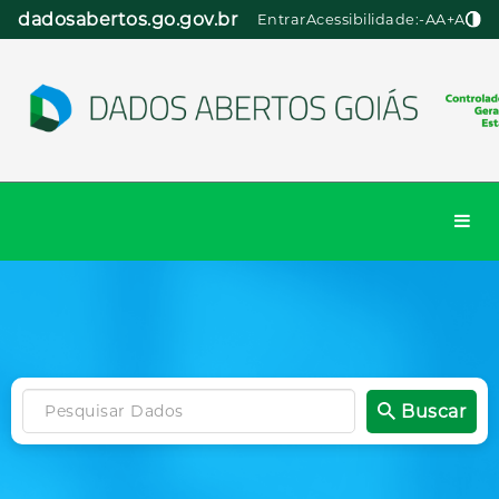
Pular
dadosabertos.go.gov.br
Entrar
Acessibilidade:
-A
A
+A
para
o
conteúdo
Togg
navi
Buscar