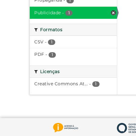
Propaganda
-
1
Publicidade
-
1
Formatos
CSV
-
1
PDF
-
1
Licenças
Creative Commons At...
-
1