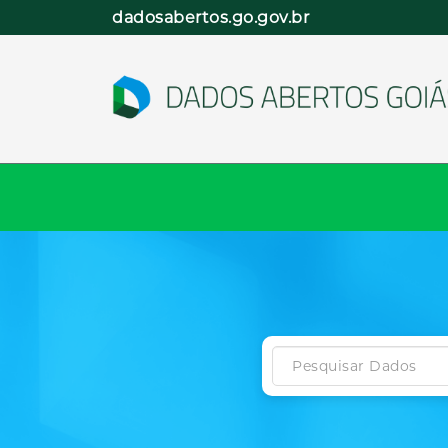
Pular
dadosabertos.go.gov.br
para
o
conteúdo