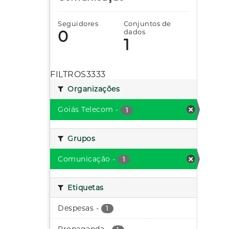
Seguidores
Conjuntos de
0
dados
1
FILTROS3333
Organizações
Goiás Telecom
-
1
Grupos
Comunicação
-
1
Etiquetas
Despesas
-
1