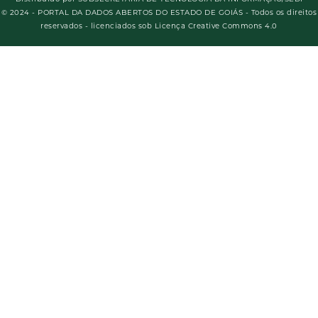
© 2024 - PORTAL DA DADOS ABERTOS DO ESTADO DE GOIÁS - Todos os direitos
reservados - licenciados sob Licença Creative Commons 4.0