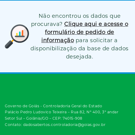
Não encontrou os dados que
procurava?
Clique aqui e acesse o
formulário de pedido de
informação
para solicitar a
disponibilização da base de dados
desejada.
Governo de Goiás - Controladoria Geral do Estado
Palácio Pedro Ludovico Teixeira – Rua 82, Nº 400, 3º andar
Setor Sul – Goiânia/GO – CEP: 74015-908
Contato: dadosabertos.controladoria@goias.gov.br