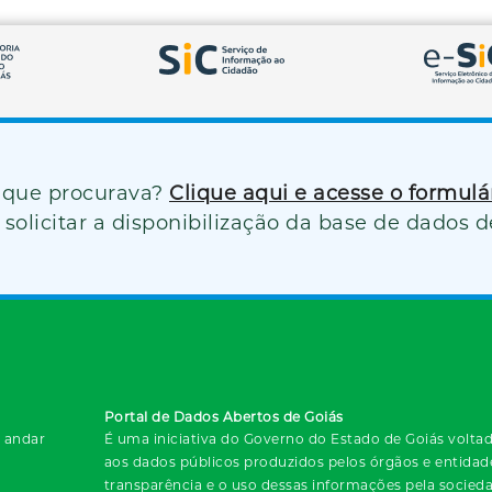
 que procurava?
Clique aqui e acesse o formul
solicitar a disponibilização da base de dados d
Portal de Dados Abertos de Goiás
º andar
É uma iniciativa do Governo do Estado de Goiás voltada
aos dados públicos produzidos pelos órgãos e entida
transparência e o uso dessas informações pela socied