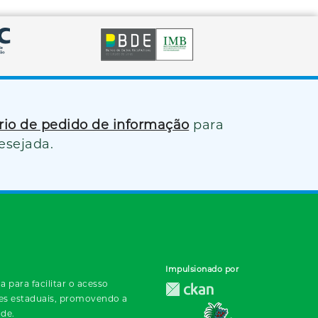
ário de pedido de informação
para
esejada.
Impulsionado por
 para facilitar o acesso
des estaduais, promovendo a
ade.