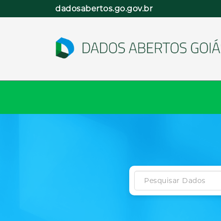
Pular
dadosabertos.go.gov.br
para
o
conteúdo