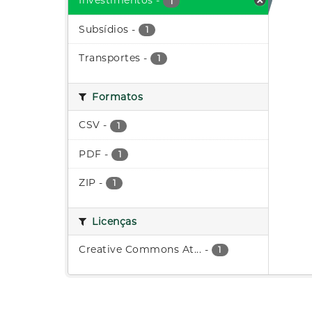
Investimentos
-
1
Subsídios
-
1
Transportes
-
1
Formatos
CSV
-
1
PDF
-
1
ZIP
-
1
Licenças
Creative Commons At...
-
1