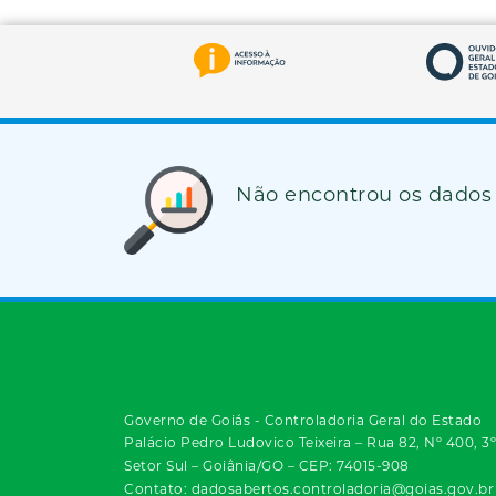
Não encontrou os dados
Governo de Goiás - Controladoria Geral do Estado
Palácio Pedro Ludovico Teixeira – Rua 82, Nº 400, 3
Setor Sul – Goiânia/GO – CEP: 74015-908
Contato: dadosabertos.controladoria@goias.gov.br