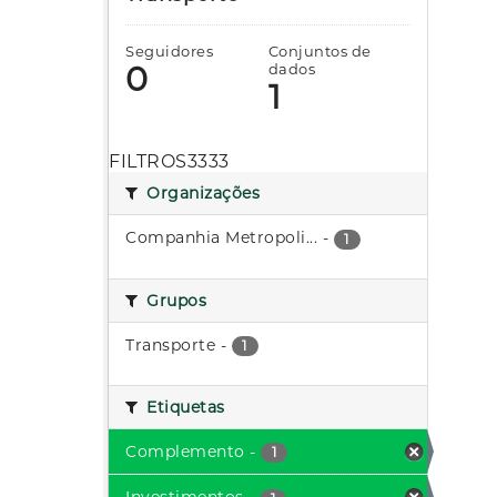
Seguidores
Conjuntos de
0
dados
1
FILTROS3333
Organizações
Companhia Metropoli...
-
1
Grupos
Transporte
-
1
Etiquetas
Complemento
-
1