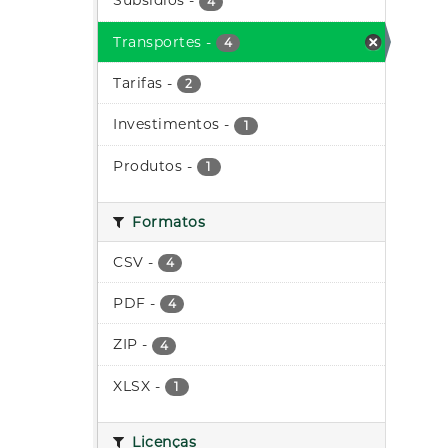
Subsídios
-
4
Transportes
-
4
Tarifas
-
2
Investimentos
-
1
Produtos
-
1
Formatos
CSV
-
4
PDF
-
4
ZIP
-
4
XLSX
-
1
Licenças