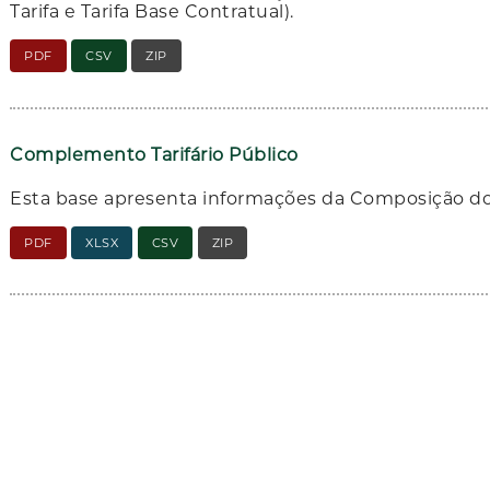
Tarifa e Tarifa Base Contratual).
PDF
CSV
ZIP
Complemento Tarifário Público
Esta base apresenta informações da Composição do
PDF
XLSX
CSV
ZIP