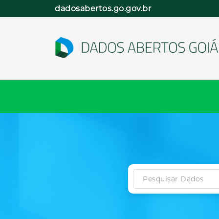
Pular
dadosabertos.go.gov.br
para
o
conteúdo