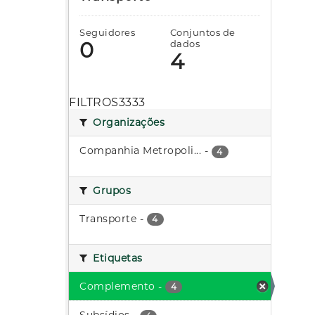
Seguidores
Conjuntos de
0
dados
4
FILTROS3333
Organizações
Companhia Metropoli...
-
4
Grupos
Transporte
-
4
Etiquetas
Complemento
-
4