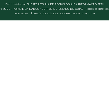
Distribuído por
SUBSECRETARIA DE TECNOLOGIA DA INFORMAÇÃO/SEDI
© 2024 - PORTAL DA DADOS ABERTOS DO ESTADO DE GOIÁS - Todos os direitos
reservados - licenciados sob Licença Creative Commons 4.0