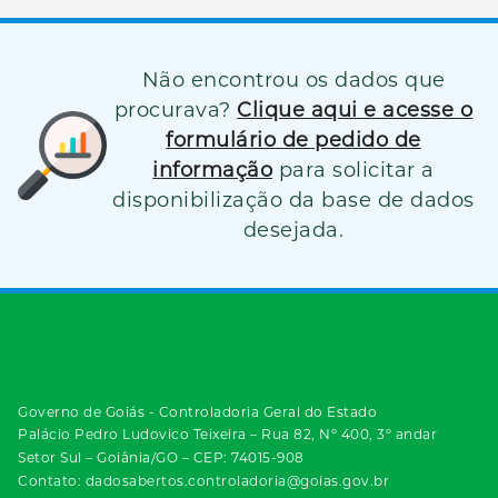
Não encontrou os dados que
procurava?
Clique aqui e acesse o
formulário de pedido de
informação
para solicitar a
disponibilização da base de dados
desejada.
Governo de Goiás - Controladoria Geral do Estado
Palácio Pedro Ludovico Teixeira – Rua 82, Nº 400, 3º andar
Setor Sul – Goiânia/GO – CEP: 74015-908
Contato: dadosabertos.controladoria@goias.gov.br