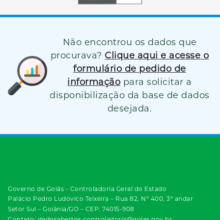
Não encontrou os dados que
procurava?
Clique aqui e acesse o
formulário de pedido de
informação
para solicitar a
disponibilização da base de dados
desejada.
Governo de Goiás - Controladoria Geral do Estado
Palácio Pedro Ludovico Teixeira – Rua 82, Nº 400, 3º andar
Setor Sul – Goiânia/GO – CEP: 74015-908
Contato: dadosabertos.controladoria@goias.gov.br