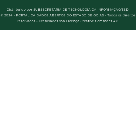
Distribuído por
SUBSECRETARIA DE TECNOLOGIA DA INFORMAÇÃO/SEDI
© 2024 - PORTAL DA DADOS ABERTOS DO ESTADO DE GOIÁS - Todos os direitos
reservados - licenciados sob Licença Creative Commons 4.0