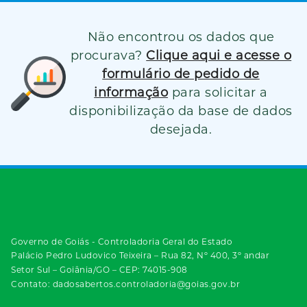
Não encontrou os dados que
procurava?
Clique aqui e acesse o
formulário de pedido de
informação
para solicitar a
disponibilização da base de dados
desejada.
Governo de Goiás - Controladoria Geral do Estado
Palácio Pedro Ludovico Teixeira – Rua 82, Nº 400, 3º andar
Setor Sul – Goiânia/GO – CEP: 74015-908
Contato: dadosabertos.controladoria@goias.gov.br