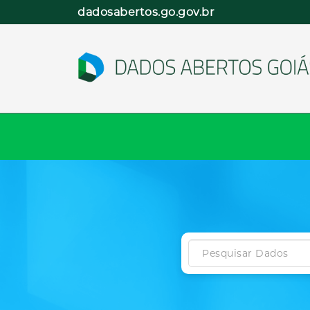
Pular
dadosabertos.go.gov.br
para
o
conteúdo