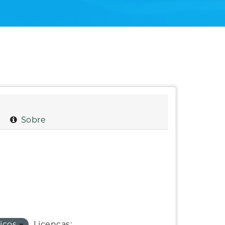
Sobre
viços
Licenças: