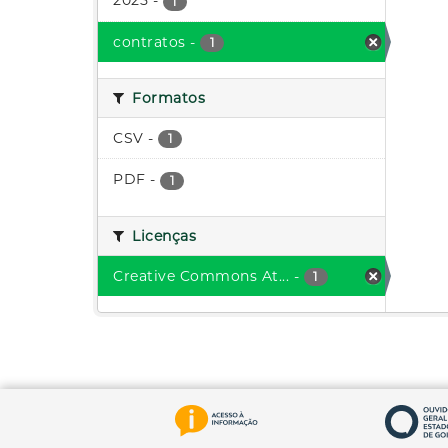
2025
-
1
contratos
-
1
Formatos
CSV
-
1
PDF
-
1
Licenças
Creative Commons At...
-
1