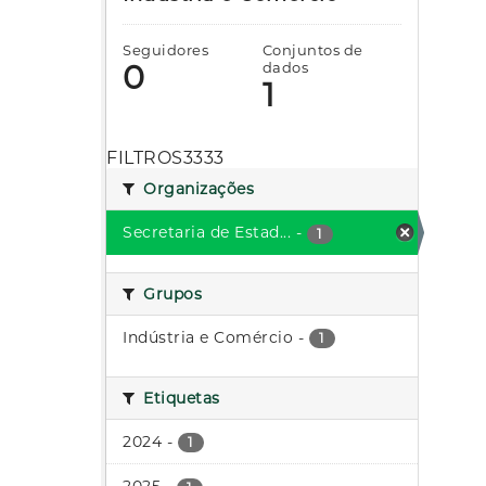
Seguidores
Conjuntos de
0
dados
1
FILTROS3333
Organizações
Secretaria de Estad...
-
1
Grupos
Indústria e Comércio
-
1
Etiquetas
2024
-
1