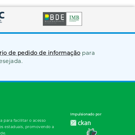
ário de pedido de informação
para
esejada.
Impulsionado por
 para facilitar o acesso
des estaduais, promovendo a
ade.