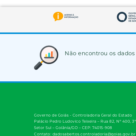
Não encontrou os dados
Governo de Goiás - Controladoria Geral do Estado
Palácio Pedro Ludovico Teixeira – Rua 82, Nº 400, 3
Setor Sul – Goiânia/GO – CEP: 74015-908
Contato: dadosabertos.controladoria@goias.gov.br