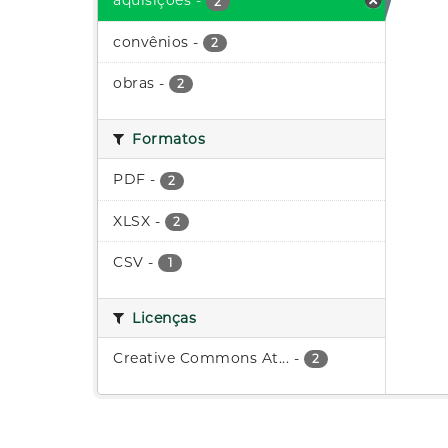
aquisições
-
2
convênios
-
2
obras
-
2
Formatos
PDF
-
2
XLSX
-
2
CSV
-
1
Licenças
Creative Commons At...
-
2