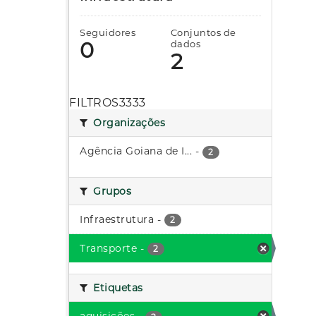
Seguidores
Conjuntos de
0
dados
2
FILTROS3333
Organizações
Agência Goiana de I...
-
2
Grupos
Infraestrutura
-
2
Transporte
-
2
Etiquetas