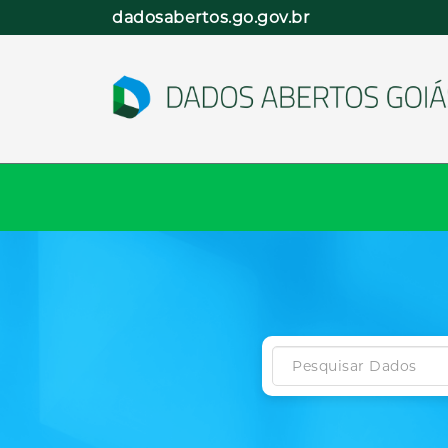
Pular
dadosabertos.go.gov.br
para
o
conteúdo