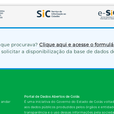
 que procurava?
Clique aqui e acesse o formul
solicitar a disponibilização da base de dados d
Portal de Dados Abertos de Goiás
º andar
É uma iniciativa do Governo do Estado de Goiás voltada
aos dados públicos produzidos pelos órgãos e entida
transparência e o uso dessas informações pela socied