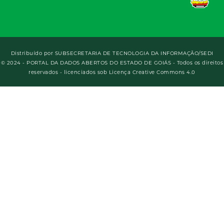
Distribuído por
SUBSECRETARIA DE TECNOLOGIA DA INFORMAÇÃO/SEDI
© 2024 - PORTAL DA DADOS ABERTOS DO ESTADO DE GOIÁS - Todos os direitos
reservados - licenciados sob Licença Creative Commons 4.0