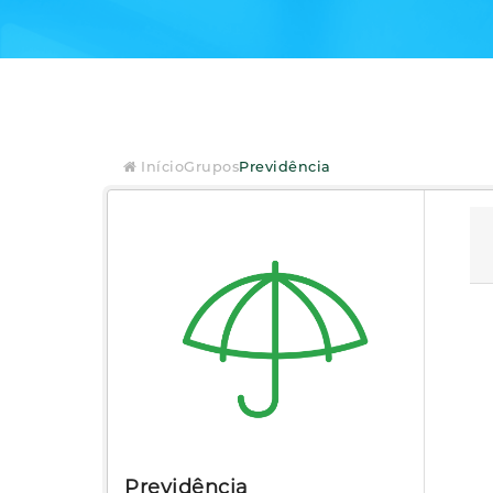
Início
Grupos
Previdência
Previdência