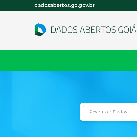
Pular
dadosabertos.go.gov.br
para
o
conteúdo