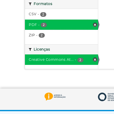
Formatos
CSV
-
2
PDF
-
2
ZIP
-
2
Licenças
Creative Commons At...
-
2