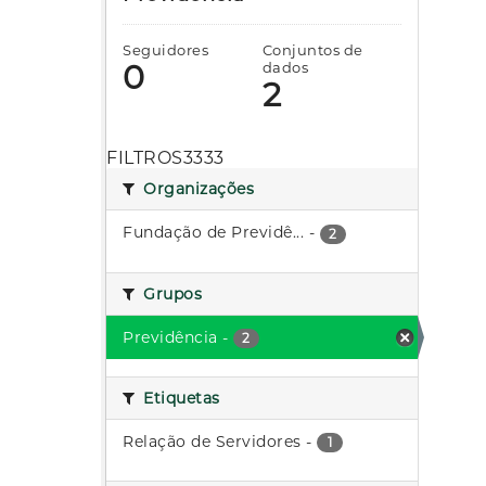
Seguidores
Conjuntos de
0
dados
2
FILTROS3333
Organizações
Fundação de Previdê...
-
2
Grupos
Previdência
-
2
Etiquetas
Relação de Servidores
-
1