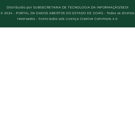
Distribuído por
SUBSECRETARIA DE TECNOLOGIA DA INFORMAÇÃO/SEDI
© 2024 - PORTAL DA DADOS ABERTOS DO ESTADO DE GOIÁS - Todos os direitos
reservados - licenciados sob Licença Creative Commons 4.0