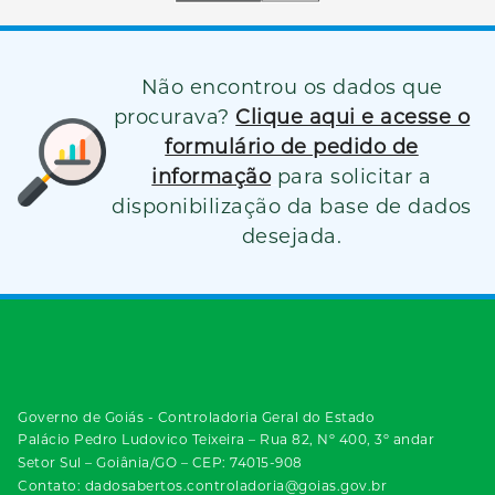
Não encontrou os dados que
procurava?
Clique aqui e acesse o
formulário de pedido de
informação
para solicitar a
disponibilização da base de dados
desejada.
Governo de Goiás - Controladoria Geral do Estado
Palácio Pedro Ludovico Teixeira – Rua 82, Nº 400, 3º andar
Setor Sul – Goiânia/GO – CEP: 74015-908
Contato: dadosabertos.controladoria@goias.gov.br