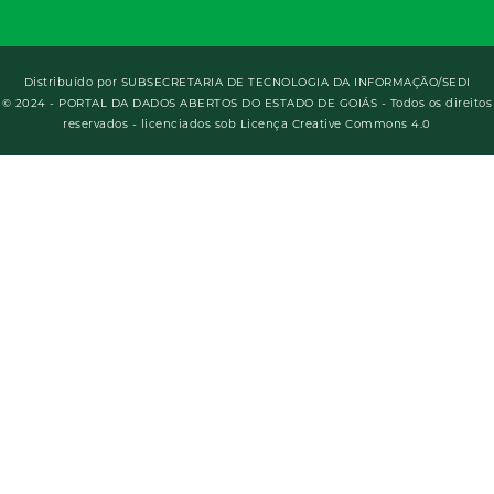
Distribuído por
SUBSECRETARIA DE TECNOLOGIA DA INFORMAÇÃO/SEDI
© 2024 - PORTAL DA DADOS ABERTOS DO ESTADO DE GOIÁS - Todos os direitos
reservados - licenciados sob Licença Creative Commons 4.0