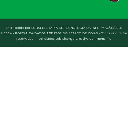
Distribuído por
SUBSECRETARIA DE TECNOLOGIA DA INFORMAÇÃO/SEDI
© 2024 - PORTAL DA DADOS ABERTOS DO ESTADO DE GOIÁS - Todos os direitos
reservados - licenciados sob Licença Creative Commons 4.0