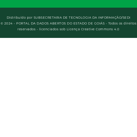
Distribuído por
SUBSECRETARIA DE TECNOLOGIA DA INFORMAÇÃO/SEDI
© 2024 - PORTAL DA DADOS ABERTOS DO ESTADO DE GOIÁS - Todos os direitos
reservados - licenciados sob Licença Creative Commons 4.0