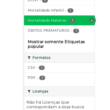
DCNT
-
1
Mortalidade Infantil
-
1
Mortalidade Materna
-
1
ÓBITOS PREMATUROS
-
1
Mostrar somente Etiquetas
popular
Formatos
CSV
-
1
PDF
-
1
Licenças
Não há Licenças que
correspondam a essa busca