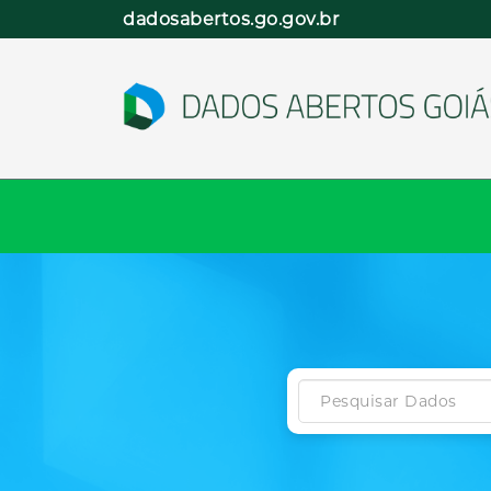
Pular
dadosabertos.go.gov.br
para
o
conteúdo