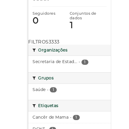
Seguidores
Conjuntos de
0
dados
1
FILTROS3333
Organizações
Secretaria de Estad...
-
1
Grupos
Saúde
-
1
Etiquetas
Cancêr de Mama
-
1