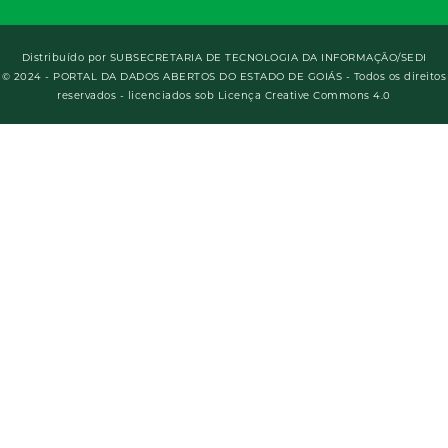
Distribuído por
SUBSECRETARIA DE TECNOLOGIA DA INFORMAÇÃO/SEDI
© 2024 - PORTAL DA DADOS ABERTOS DO ESTADO DE GOIÁS - Todos os direitos
reservados - licenciados sob Licença Creative Commons 4.0