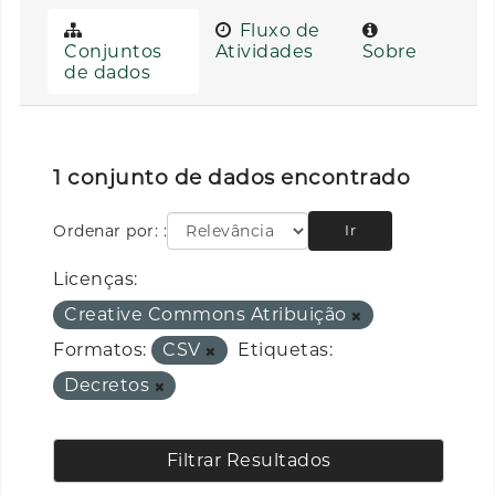
Fluxo de
Conjuntos
Atividades
Sobre
de dados
1 conjunto de dados encontrado
Ordenar por:
Ir
Licenças:
Creative Commons Atribuição
Formatos:
CSV
Etiquetas:
Decretos
Filtrar Resultados