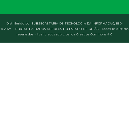
Distribuído por
SUBSECRETARIA DE TECNOLOGIA DA INFORMAÇÃO/SEDI
© 2024 - PORTAL DA DADOS ABERTOS DO ESTADO DE GOIÁS - Todos os direitos
reservados - licenciados sob Licença Creative Commons 4.0