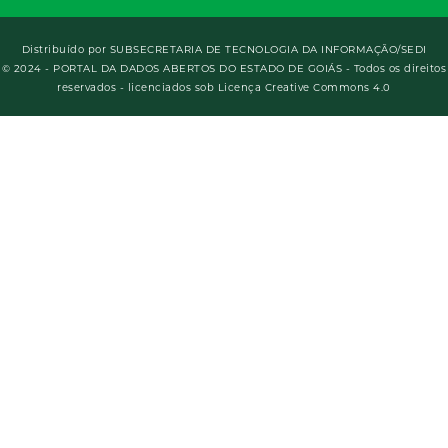
Distribuído por
SUBSECRETARIA DE TECNOLOGIA DA INFORMAÇÃO/SEDI
© 2024 - PORTAL DA DADOS ABERTOS DO ESTADO DE GOIÁS - Todos os direitos
reservados - licenciados sob Licença Creative Commons 4.0