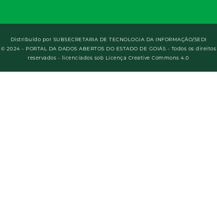
Distribuído por
SUBSECRETARIA DE TECNOLOGIA DA INFORMAÇÃO/SEDI
© 2024 - PORTAL DA DADOS ABERTOS DO ESTADO DE GOIÁS - Todos os direitos
reservados - licenciados sob Licença Creative Commons 4.0