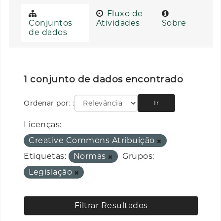
Fluxo de
Conjuntos
Atividades
Sobre
de dados
1 conjunto de dados encontrado
Ordenar por:
Ir
Licenças:
Creative Commons Atribuição
Etiquetas:
Normas
Grupos:
Legislação
Filtrar Resultados