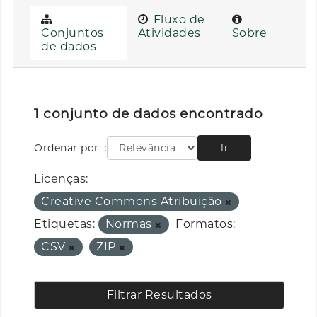
Fluxo de
Conjuntos
Atividades
Sobre
de dados
1 conjunto de dados encontrado
Ordenar por:
Ir
Licenças:
Creative Commons Atribuição
Etiquetas:
Normas
Formatos:
CSV
ZIP
Filtrar Resultados