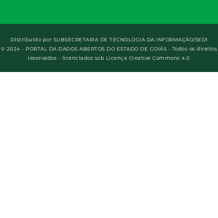
Distribuído por
SUBSECRETARIA DE TECNOLOGIA DA INFORMAÇÃO/SEDI
© 2024 - PORTAL DA DADOS ABERTOS DO ESTADO DE GOIÁS - Todos os direitos
reservados - licenciados sob Licença Creative Commons 4.0