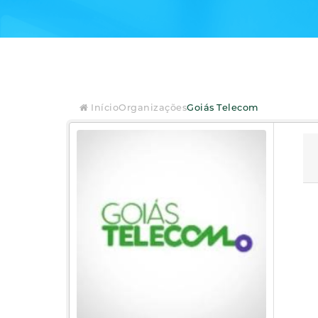
Início
Organizações
Goiás Telecom