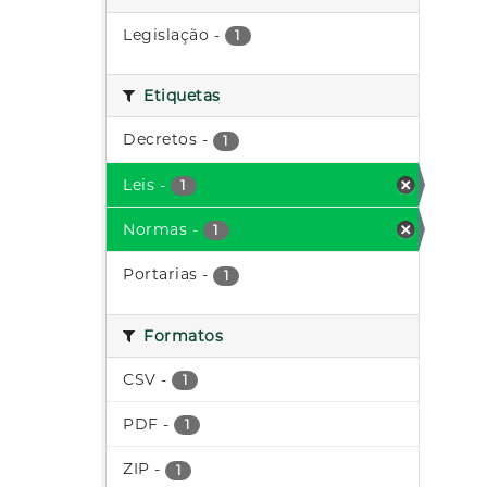
Legislação
-
1
Etiquetas
Decretos
-
1
Leis
-
1
Normas
-
1
Portarias
-
1
Formatos
CSV
-
1
PDF
-
1
ZIP
-
1