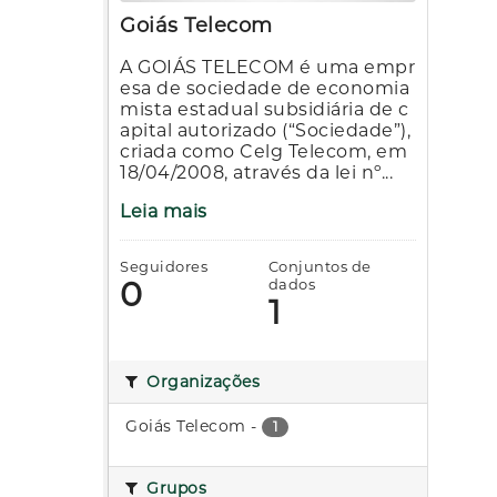
Goiás Telecom
A GOIÁS TELECOM é uma empr
esa de sociedade de economia
mista estadual subsidiária de c
apital autorizado (“Sociedade”),
criada como Celg Telecom, em
18/04/2008, através da lei nº...
Leia mais
Seguidores
Conjuntos de
0
dados
1
Organizações
Goiás Telecom
-
1
Grupos