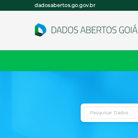
Pular
dadosabertos.go.gov.br
para
o
conteúdo