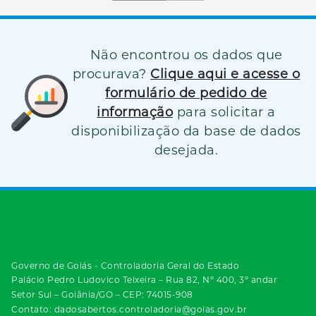
Não encontrou os dados que
procurava?
Clique aqui e acesse o
formulário de pedido de
informação
para solicitar a
disponibilização da base de dados
desejada.
Governo de Goiás - Controladoria Geral do Estado
Palácio Pedro Ludovico Teixeira – Rua 82, Nº 400, 3º andar
Setor Sul – Goiânia/GO – CEP: 74015-908
Contato: dadosabertos.controladoria@goias.gov.br