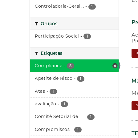
Et
Controladoria-Geral...
-
1
P
Grupos
Ac
Participação Social
-
1
Pr
Etiquetas
Compliance
-
5
Apetite de Risco
-
1
Ma
Atas
-
1
Ma
avaliação
-
1
Comitê Setorial de ...
-
1
Compromissos
-
1
TE