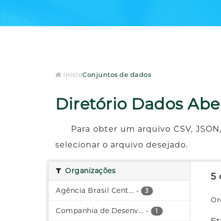
Início
Conjuntos de dados
Diretório Dados Abe
Para obter um arquivo CSV, JSON,
selecionar o arquivo desejado.
Organizações
5
Agência Brasil Cent...
-
3
Or
Companhia de Desenv...
-
1