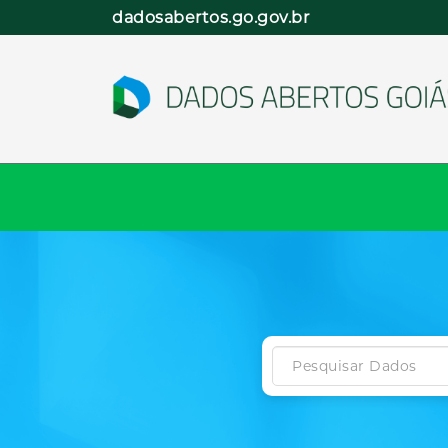
Pular
dadosabertos.go.gov.br
para
o
conteúdo