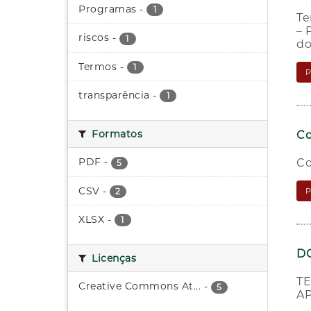
Programas
-
1
Te
– 
riscos
-
1
do
Termos
-
1
transparência
-
1
Formatos
Co
PDF
-
Co
5
CSV
-
2
XLSX
-
1
DO
Licenças
TE
Creative Commons At...
-
5
AP