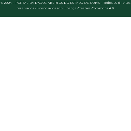
© 2024 - PORTAL DA DADOS ABERTOS DO ESTADO DE GOIÁS - Todos os direitos
reservados - licenciados sob Licença Creative Commons 4.0