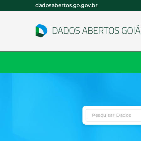
Pular
dadosabertos.go.gov.br
para
o
conteúdo