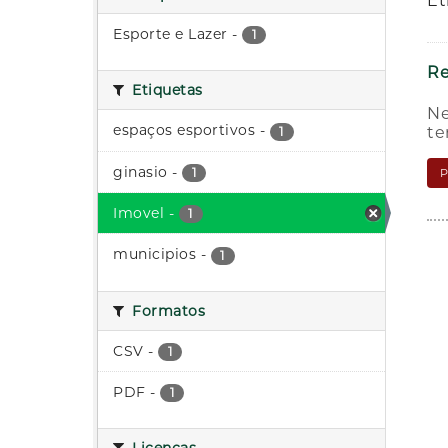
Et
Esporte e Lazer
-
1
Re
Etiquetas
Ne
espaços esportivos
-
te
1
ginasio
-
1
Imovel
-
1
municipios
-
1
Formatos
CSV
-
1
PDF
-
1