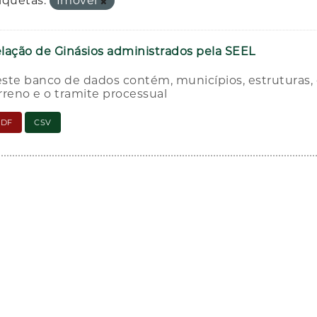
iquetas:
Imovel
lação de Ginásios administrados pela SEEL
ste banco de dados contém, municípios, estruturas, e
rreno e o tramite processual
PDF
CSV