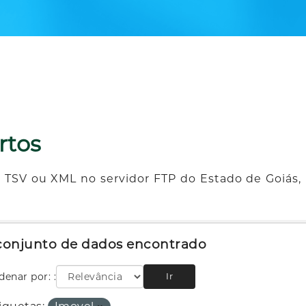
rtos
 TSV ou XML no servidor FTP do Estado de Goiás, 
 conjunto de dados encontrado
denar por:
Ir