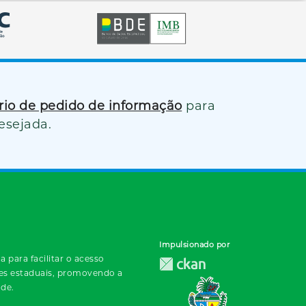
ário de pedido de informação
para
esejada.
Impulsionado por
 para facilitar o acesso
des estaduais, promovendo a
ade.