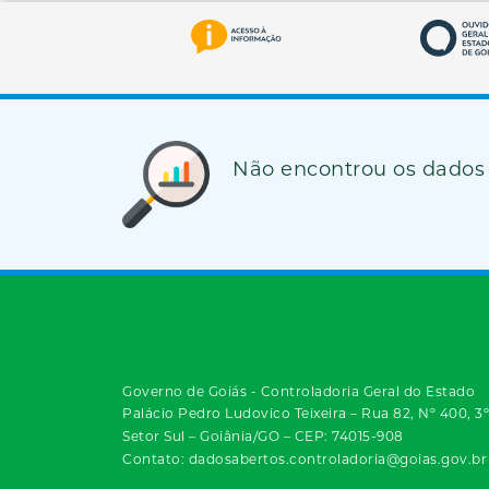
Não encontrou os dados
Governo de Goiás - Controladoria Geral do Estado
Palácio Pedro Ludovico Teixeira – Rua 82, Nº 400, 3
Setor Sul – Goiânia/GO – CEP: 74015-908
Contato: dadosabertos.controladoria@goias.gov.br