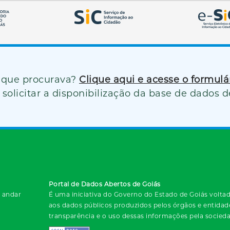
 que procurava?
Clique aqui e acesse o formul
solicitar a disponibilização da base de dados d
Portal de Dados Abertos de Goiás
º andar
É uma iniciativa do Governo do Estado de Goiás voltada
aos dados públicos produzidos pelos órgãos e entida
transparência e o uso dessas informações pela socied