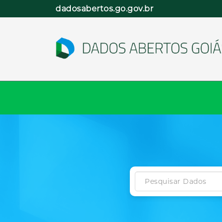
Pular
dadosabertos.go.gov.br
para
o
conteúdo