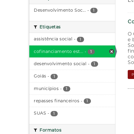
Et
Desenvolvimento Soc...
-
1
Co
Etiquetas
O 
assistência social
-
e 
1
So
fi
cofinanciamento est...
-
1
co
So
desenvolvimento social
-
1
Goiás
-
1
municípios
-
1
repasses financeiros
-
1
SUAS
-
1
Formatos