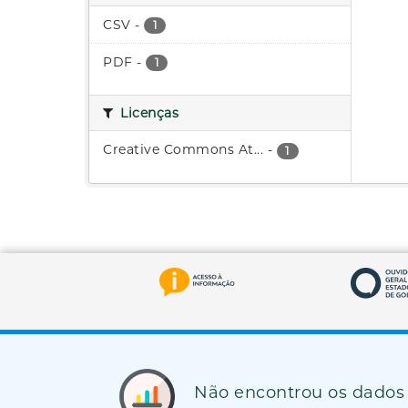
CSV
-
1
PDF
-
1
Licenças
Creative Commons At...
-
1
Não encontrou os dados