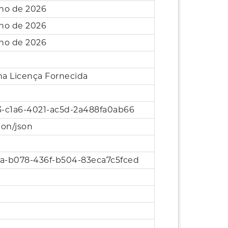
nho de 2026
nho de 2026
nho de 2026
 Licença Fornecida
3-c1a6-4021-ac5d-2a488fa0ab66
ion/json
a-b078-436f-b504-83eca7c5fced