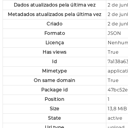
Dados atualizados pela última vez
2 de ju
Metadados atualizados pela última vez
2 de ju
Criado
2 de ju
Formato
JSON
Licença
Nenhuma
Has views
True
Id
7a138a6
Mimetype
applicat
On same domain
True
Package id
47bc52e
Position
1
Size
13,8 MiB
State
active
Url type
upload