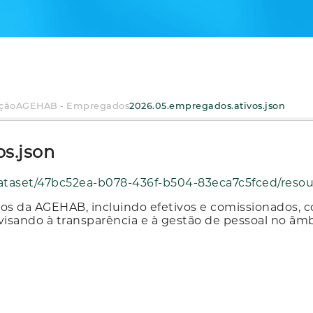
ção
AGEHAB - Empregados
2026.05.empregados.ativos.json
s.json
078-436f-b504-83eca7c5fced/resource/7a138a63-c1a6-4021-ac5d-2a488fa0ab66/download
 da AGEHAB, incluindo efetivos e comissionados, c
, visando à transparência e à gestão de pessoal no âm