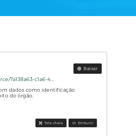
Baixar
/2026.05.empregados.ativos.json
om dados como identificação
bito do órgão.
Tela cheia
Embutir