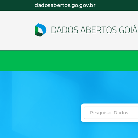
Pular
dadosabertos.go.gov.br
para
o
conteúdo