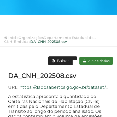
Início
Organizações
Departamento Estadual de...
CNH_Emitidas
DA_CNH_202508.csv
Baixar
API de dados
DA_CNH_202508.csv
URL:
https://dadosabertos.go.gov.br/dataset/cc3ca4f9-05c3-4651-895a-9514889645ed/resource/19a60b45-68c9-492b-92e5-88b9a5157394/download/da_cnh_202508.csv
A estatística apresenta a quantidade de
Carteiras Nacionais de Habilitação (CNHs)
emitidas pelo Departamento Estadual de
Trânsito ao longo do período analisado. Os
dados contemplam o volume de emissões