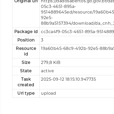
Original url
https://dadosabertos.go.gov.br/da
05c3-4651-895a-
9514889645ed/resource/19a60b45
92e5-
88b9a5157394/download/da_cnh_
Package id
cc3ca4f9-05c3-4651-895a-951488
Position
3
Resource
19a60b45-68c9-492b-92e5-88b9a
id
Size
279,8 KiB
State
active
Task
2025-09-12 18:15:10.947735
created
Url type
upload