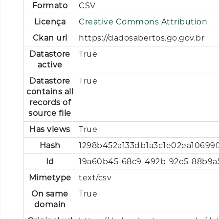
Formato
CSV
Licença
Creative Commons Attribution
Ckan url
https://dadosabertos.go.gov.br
Datastore
True
active
Datastore
True
contains all
records of
source file
Has views
True
Hash
1298b452a133db1a3c1e02ea10699f
Id
19a60b45-68c9-492b-92e5-88b9a
Mimetype
text/csv
On same
True
domain